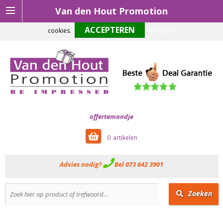
Van den Hout Promotion
Om onze website optimaal te laten functioneren maken wij gebruik van
cookies.
Weigeren
offertemandje
0
Advies nodig?
Bel 073 642 3901
Zoeken