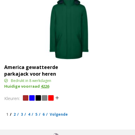
America gewatteerde
parkajack voor heren
Bedrukt in 8 werkdagen
Huidige voorraad
4226
1
2
3
4
5
6
Volgende