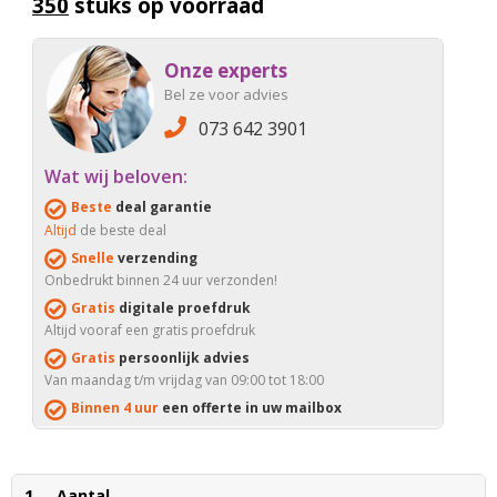
350
stuks op voorraad
Onze experts
Bel ze voor advies
073 642 3901
Wat wij beloven:
Beste
deal garantie
Altijd
de beste deal
Snelle
verzending
Onbedrukt binnen 24 uur verzonden!
Gratis
digitale proefdruk
Altijd vooraf een gratis proefdruk
Gratis
persoonlijk advies
Van maandag t/m vrijdag van 09:00 tot 18:00
Binnen 4 uur
een offerte in uw mailbox
1
Aantal