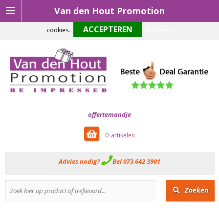
Van den Hout Promotion
Om onze website optimaal te laten functioneren maken wij gebruik van
cookies.
Weigeren
offertemandje
0
Advies nodig?
Bel 073 642 3901
Zoeken