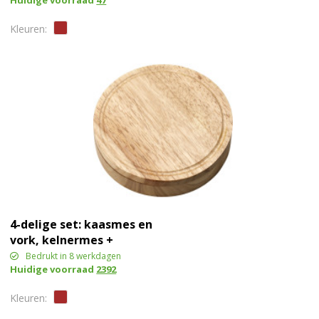
Huidige voorraad
47
4-delige set: kaasmes en
vork, kelnermes +
snijbord
Bedrukt in 8 werkdagen
Huidige voorraad
2392