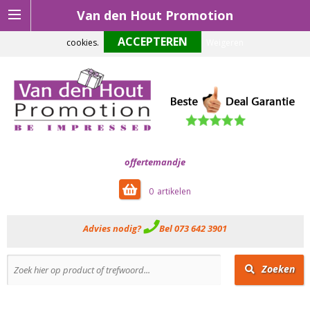
Van den Hout Promotion
Om onze website optimaal te laten functioneren maken wij gebruik van
cookies.
Weigeren
offertemandje
0
Advies nodig?
Bel 073 642 3901
Zoeken