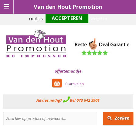
Van den Hout Promotion
Om onze website optimaal te laten functioneren maken wij gebruik van
cookies.
Weigeren
offertemandje
0
Advies nodig?
Bel 073 642 3901
Zoeken