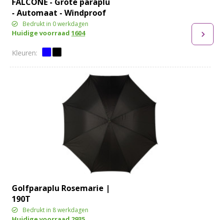
FALCONE - Grote paraplu
- Automaat - Windproof
- 120 cm
Bedrukt in 0 werkdagen
Huidige voorraad
1604
Golfparaplu Rosemarie |
190T
Bedrukt in 8 werkdagen
Huidige voorraad
2935