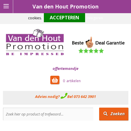
Van den Hout Promotion
Om onze website optimaal te laten functioneren maken wij gebruik van
cookies.
Weigeren
offertemandje
0
Advies nodig?
Bel 073 642 3901
Zoeken