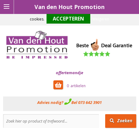
Van den Hout Promotion
Om onze website optimaal te laten functioneren maken wij gebruik van
cookies.
Weigeren
offertemandje
0
Advies nodig?
Bel 073 642 3901
Zoeken