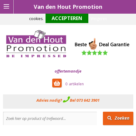
Van den Hout Promotion
Om onze website optimaal te laten functioneren maken wij gebruik van
cookies.
Weigeren
offertemandje
0
Advies nodig?
Bel 073 642 3901
Zoeken