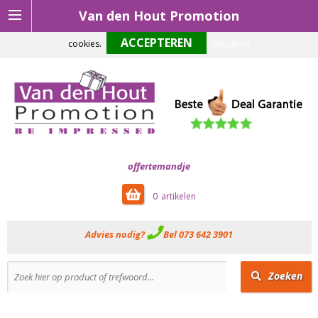
Van den Hout Promotion
Om onze website optimaal te laten functioneren maken wij gebruik van
cookies.
Weigeren
offertemandje
0
Advies nodig?
Bel 073 642 3901
Zoeken