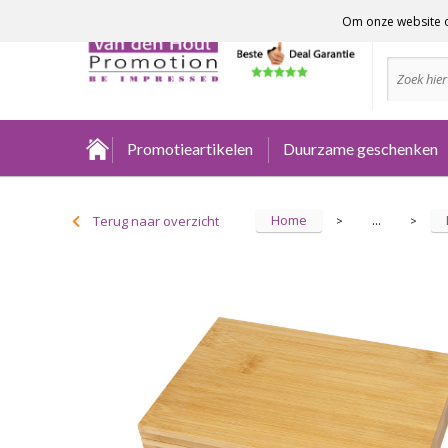
Om onze website o
Advies no
Promotieartikelen
Duurzame geschenken
Home
Terug naar overzicht
...
>
>