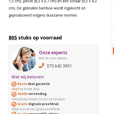
1,5 cm), pincet (8,5 x 0,7 cm) en een schaar (9,5 x 4,2
cm). De gebruikte bamboe wordt ingekocht en
geproduceerd volgens duurzame normen.
805
stuks op voorraad
Onze experts
Bel ze voor advies
073 642 3901
Wat wij beloven:
Beste
deal garantie
Altijd
de beste deal
Snelle
verzending
Onbedrukt binnen 24 uur verzonden!
Gratis
digitale proefdruk
Altijd vooraf een gratis proefdruk
Gratis
persoonlijk advies