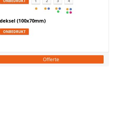
ONBEDRUKT
1
2
3
4
deksel (100x70mm)
ONBEDRUKT
Offerte