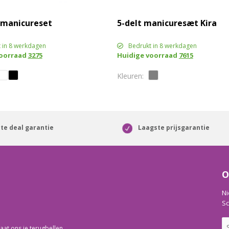
 manicureset
5-delt manicuresæt Kira
 in 8 werkdagen
Bedrukt in 8 werkdagen
voorraad
3275
Huidige voorraad
7615
te deal garantie
Laagste prijsgarantie
O
Ni
Sc
aat ons je terugbellen