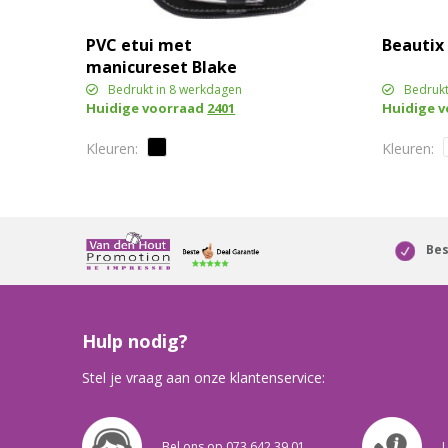
PVC etui met
Beautix
manicureset Blake
Bedrukt in 8 werkdagen
Bedrukt
Huidige voorraad
2401
Huidige 
Bes
Hulp nodig?
Stel je vraag aan onze klantenservice:
Bel ons op 073 642 39 01
L