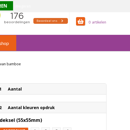
Weigeren
offertemandje
0
shop
t van bamboe
1
Aantal
2
Aantal kleuren opdruk
deksel (55x55mm)