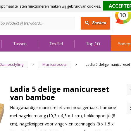
ptimaal te laten functioneren maken wij gebruik van cookies.
dig?
Bel 073 642 3901
Zoeken
Tassen
Textiel
Top 10
Snoep
Damesstyling
Manicuresets
Ladia 5 delige manicurese
>
>
Ladia 5 delige manicureset
van bamboe
Hoogwaardige manicureset van mooi gemaakt bamboe
met nagelriemtang (10,3 x 4,3 x 1 cm), bokkenpootje (8
cm), nagelknipper voor vinger- en teennagels (8 x 1,5 x