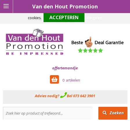
Van den Hout Promotion
Om onze website optimaal te laten functioneren maken wij gebruik van
cookies.
Weigeren
offertemandje
0
Advies nodig?
Bel 073 642 3901
Zoeken