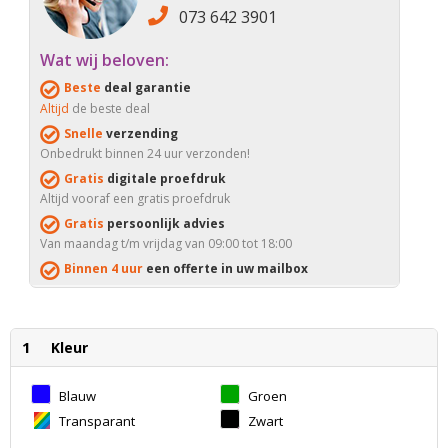
073 642 3901
Wat wij beloven:
Beste
deal garantie
Altijd
de beste deal
Snelle
verzending
Onbedrukt binnen 24 uur verzonden!
Gratis
digitale proefdruk
Altijd vooraf een gratis proefdruk
Gratis
persoonlijk advies
Van maandag t/m vrijdag van 09:00 tot 18:00
Binnen 4 uur
een offerte in uw mailbox
1
Kleur
Blauw
Groen
Transparant
Zwart