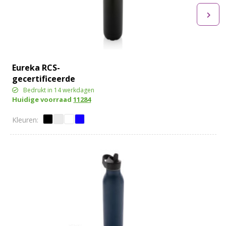
Eureka RCS-
gecertificeerde
gerecycled rvs
Bedrukt in 14 werkdagen
Huidige voorraad
11284
enkelwandige fles