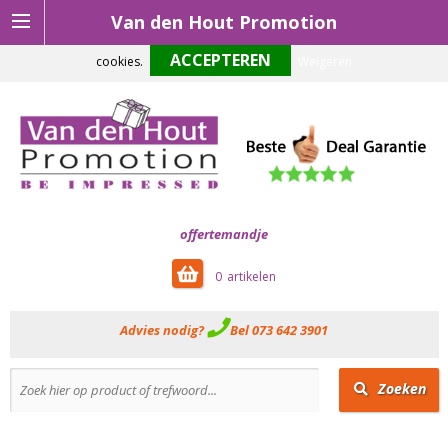
Van den Hout Promotion
Om onze website optimaal te laten functioneren maken wij gebruik van
cookies.
Weigeren
offertemandje
0
Advies nodig?
Bel 073 642 3901
Zoeken