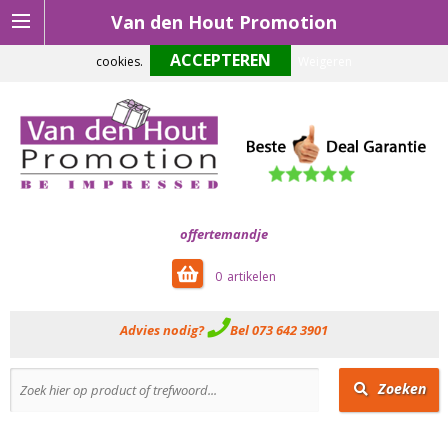
Van den Hout Promotion
Om onze website optimaal te laten functioneren maken wij gebruik van
cookies.
Weigeren
offertemandje
0
Advies nodig?
Bel 073 642 3901
Zoeken