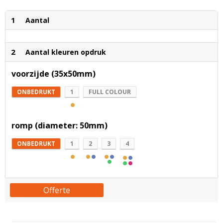
1
Aantal
2
Aantal kleuren opdruk
voorzijde (35x50mm)
ONBEDRUKT
1
FULL COLOUR
romp (diameter: 50mm)
ONBEDRUKT
1
2
3
4
Offerte