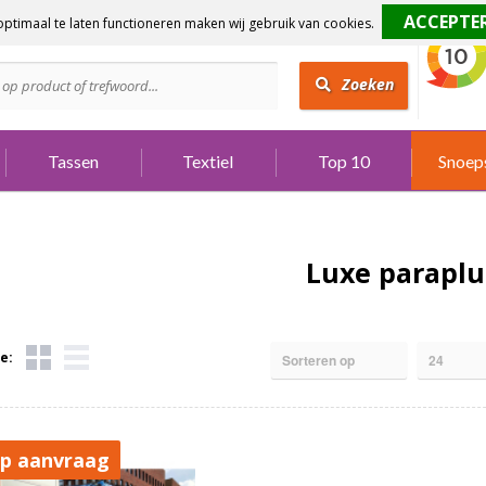
ptimaal te laten functioneren maken wij gebruik van cookies.
dig?
Bel 073 642 3901
Zoeken
Tassen
Textiel
Top 10
Snoep
Luxe paraplu
e:
op aanvraag