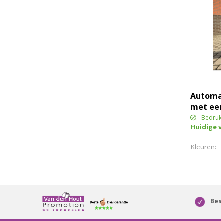
Automa
met een
bedrukt
Bedruk
Huidige 
Bes