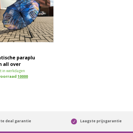
tische paraplu
 all over
 doek.
t in werkdagen
voorraad
10000
te deal garantie
Laagste prijsgarantie