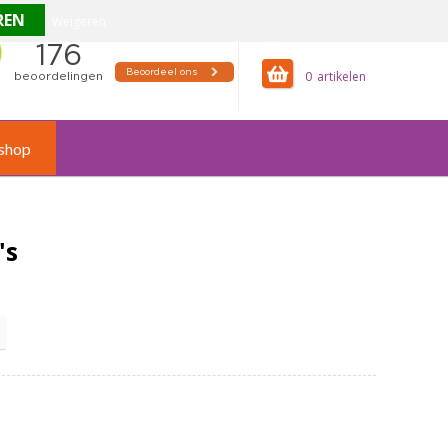
Weigeren
offertemandje
0
shop
's