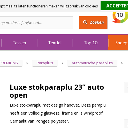
ptimaal te laten functioneren maken wij gebruik van cookies.
dig?
Bel 073 642 3901
Zoeken
Tassen
Textiel
Top 10
Snoep
 PREMIUMS
Paraplu's
Automatische paraplu's
>
>
>
Luxe stokparaplu 23” auto
open
Luxe stokparaplu met design handvat. Deze paraplu
heeft een volledig glasvezel frame en is windproof.
Gemaakt van Pongee polyester.