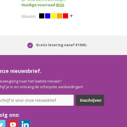
Huidige voorraad
9122
Gratis levering vanaf €1000,-
nze nieuwsbrief.
euwsgierig naar het laatste nieuws?
hijf je in en ontvang de scherpste aanbiedingen!
olg ons: