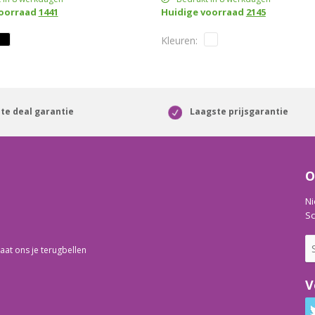
voorraad
1441
Huidige voorraad
2145
n handvat
te deal garantie
Laagste prijsgarantie
O
Ni
Sc
aat ons je terugbellen
V