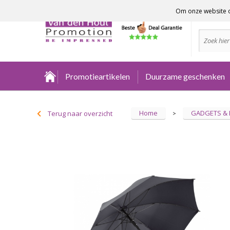
Om onze website o
Advies no
Promotieartikelen
Duurzame geschenken
Home
GADGETS &
Terug naar overzicht
>