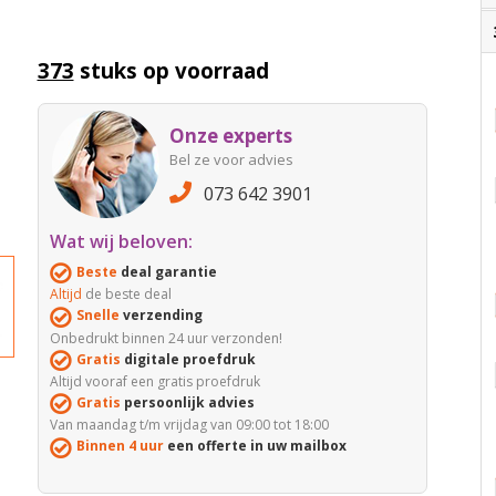
373
stuks op voorraad
Onze experts
Bel ze voor advies
073 642 3901
Wat wij beloven:
Beste
deal garantie
Altijd
de beste deal
Snelle
verzending
Onbedrukt binnen 24 uur verzonden!
Gratis
digitale proefdruk
Altijd vooraf een gratis proefdruk
Gratis
persoonlijk advies
Van maandag t/m vrijdag van 09:00 tot 18:00
Binnen 4 uur
een offerte in uw mailbox