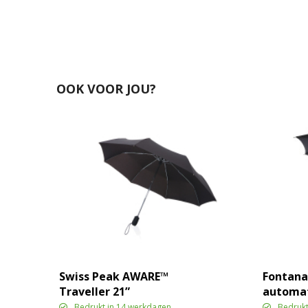
OOK VOOR JOU?
Swiss Peak AWARE™
Fontana
Traveller 21”
automat
automatische paraplu
met car
Bedrukt in 14 werkdagen
Bedrukt