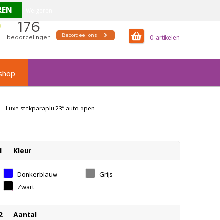
Weigeren
offertemandje
0
shop
Luxe stokparaplu 23” auto open
1
Kleur
Donkerblauw
Grijs
Zwart
2
Aantal