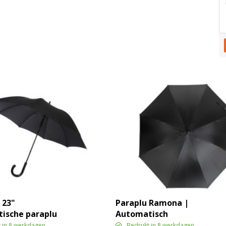
 23"
Paraplu Ramona |
ische paraplu
Automatisch
bon look en
 in 8 werkdagen
Bedrukt in 8 werkdagen