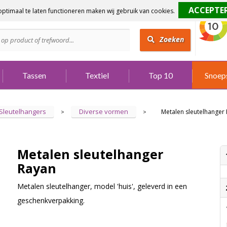
ptimaal te laten functioneren maken wij gebruik van cookies.
dig?
Bel 073 642 3901
Zoeken
Tassen
Textiel
Top 10
Snoep
Sleutelhangers
Diverse vormen
Metalen sleutelhanger
>
>
Metalen sleutelhanger
Rayan
Metalen sleutelhanger, model 'huis', geleverd in een
geschenkverpakking.