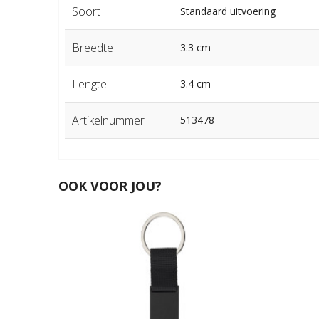
Soort
Standaard uitvoering
Breedte
3.3 cm
Lengte
3.4 cm
Artikelnummer
513478
OOK VOOR JOU?