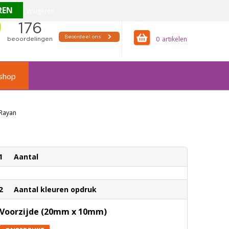
Weigeren
offertemandje
0
shop
 Rayan
1
Aantal
2
Aantal kleuren opdruk
Voorzijde (20mm x 10mm)