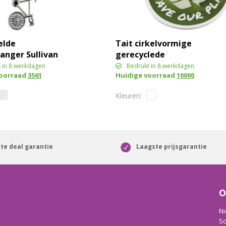
elde
Tait cirkelvormige
anger Sullivan
gerecyclede
sleutelhanger
 in 8 werkdagen
Bedrukt in 8 werkdagen
voorraad
3561
Huidige voorraad
10000
te deal garantie
Laagste prijsgarantie
O
Ni
Sc