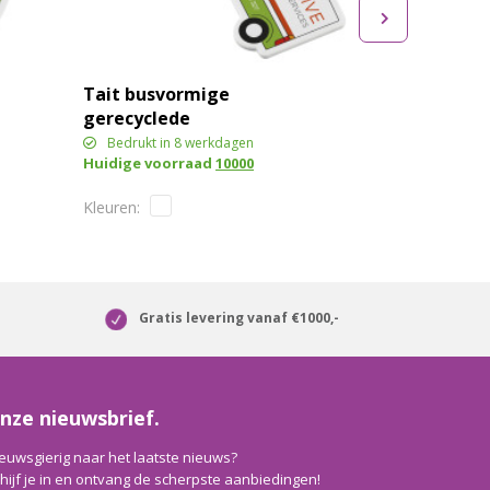
Tait busvormige
gerecyclede
sleutelhanger
Bedrukt in 8 werkdagen
Huidige voorraad
10000
Gratis levering vanaf €1000,-
nze nieuwsbrief.
euwsgierig naar het laatste nieuws?
hijf je in en ontvang de scherpste aanbiedingen!