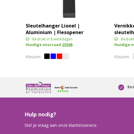
Sleutelhanger Lionel |
Vernikk
Aluminium | Flesopener
sleutelh
| Winkelwagenpenning
Bedrukt in 8 werkdagen
Bedrukt
Huidige voorraad
23568
Huidige 
Bes
Hulp nodig?
Stel je vraag aan onze klantenservice: