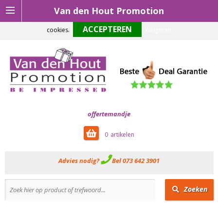
Van den Hout Promotion
Om onze website optimaal te laten functioneren maken wij gebruik van
cookies.
Weigeren
offertemandje
0
Advies nodig?
Bel 073 642 3901
Zoeken