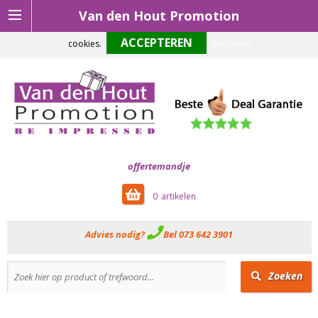
Van den Hout Promotion
Om onze website optimaal te laten functioneren maken wij gebruik van
cookies.
Weigeren
offertemandje
0
Advies nodig?
Bel 073 642 3901
Zoeken