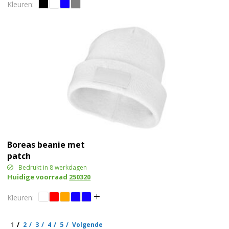
Boreas beanie met
patch
Bedrukt in 8 werkdagen
Huidige voorraad
250320
1
2
3
4
5
Volgende