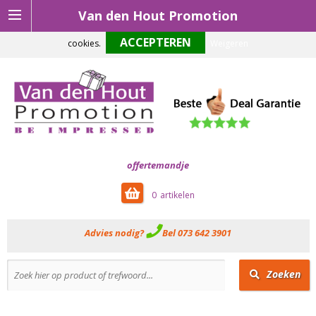
Van den Hout Promotion
Om onze website optimaal te laten functioneren maken wij gebruik van
cookies.
Weigeren
offertemandje
0
Advies nodig?
Bel 073 642 3901
Zoeken