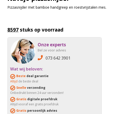
Pizzasnijder met bamboe handgreep en roestvrijstalen mes.
8597
stuks op voorraad
Onze experts
Bel ze voor advies
073 642 3901
Wat wij beloven:
Beste
deal garantie
Altijd
de beste deal
Snelle
verzending
Onbedrukt binnen 24 uur verzonden!
Gratis
digitale proefdruk
Altijd vooraf een gratis proefdruk
Gratis
persoonlijk advies