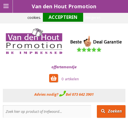
Van den Hout Promotion
Om onze website optimaal te laten functioneren maken wij gebruik van
cookies.
Weigeren
offertemandje
0
Advies nodig?
Bel 073 642 3901
Zoeken