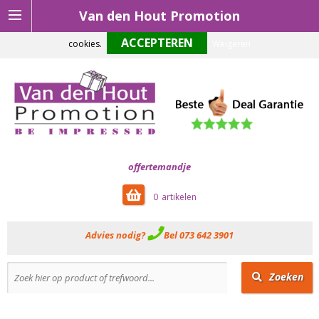
Van den Hout Promotion
Om onze website optimaal te laten functioneren maken wij gebruik van
cookies.
Weigeren
offertemandje
0
Advies nodig?
Bel 073 642 3901
Zoeken