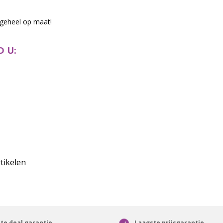
 geheel op maat!
 U:
tikelen
te deal garantie
Laagste prijsgarantie