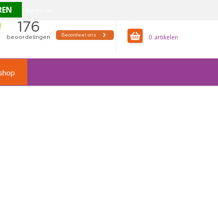
Weigeren
offertemandje
0
shop