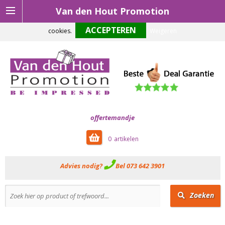
Van den Hout Promotion
Om onze website optimaal te laten functioneren maken wij gebruik van
cookies.
Weigeren
offertemandje
0
Advies nodig?
Bel 073 642 3901
Zoeken