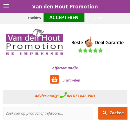
Van den Hout Promotion
Om onze website optimaal te laten functioneren maken wij gebruik van
cookies.
Weigeren
offertemandje
0
Advies nodig?
Bel 073 642 3901
Zoeken