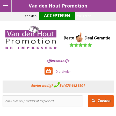
Van den Hout Promotion
Om onze website optimaal te laten functioneren maken wij gebruik van
cookies.
Weigeren
offertemandje
0
Advies nodig?
Bel 073 642 3901
Zoeken