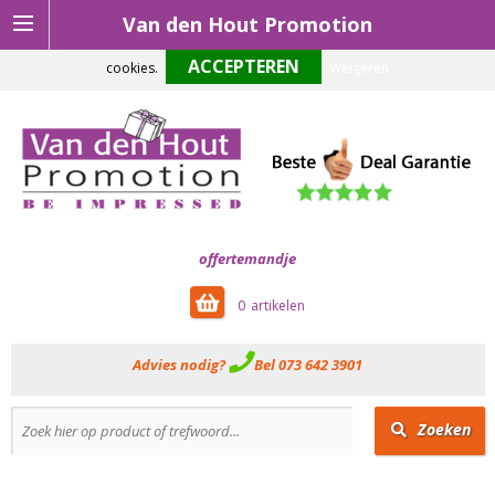
Van den Hout Promotion
Om onze website optimaal te laten functioneren maken wij gebruik van
cookies.
Weigeren
offertemandje
0
Advies nodig?
Bel 073 642 3901
Zoeken