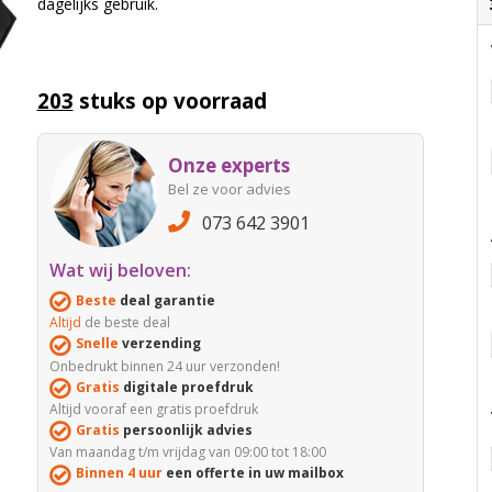
dagelijks gebruik.
203
stuks op voorraad
Onze experts
Bel ze voor advies
073 642 3901
Wat wij beloven:
Beste
deal garantie
Altijd
de beste deal
Snelle
verzending
Onbedrukt binnen 24 uur verzonden!
Gratis
digitale proefdruk
Altijd vooraf een gratis proefdruk
Gratis
persoonlijk advies
Van maandag t/m vrijdag van 09:00 tot 18:00
Binnen 4 uur
een offerte in uw mailbox