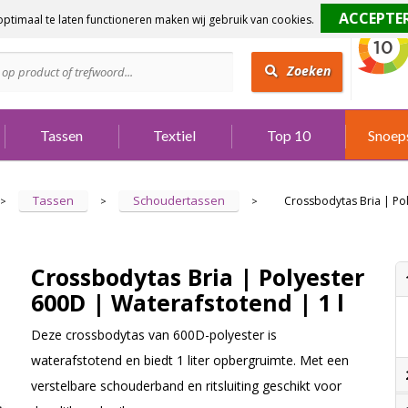
ptimaal te laten functioneren maken wij gebruik van cookies.
dig?
Bel 073 642 3901
Zoeken
Tassen
Textiel
Top 10
Snoep
Tassen
Schoudertassen
Crossbodytas Bria | Pol
>
>
>
Crossbodytas Bria | Polyester
600D | Waterafstotend | 1 l
Deze crossbodytas van 600D-polyester is
waterafstotend en biedt 1 liter opbergruimte. Met een
verstelbare schouderband en ritsluiting geschikt voor