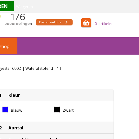
Weigeren
offertemandje
0
shop
yester 600D | Waterafstotend | 1 l
1
Kleur
Blauw
Zwart
2
Aantal