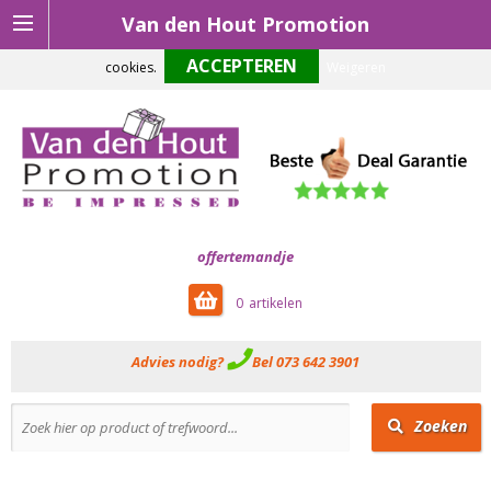
Van den Hout Promotion
Om onze website optimaal te laten functioneren maken wij gebruik van
cookies.
Weigeren
offertemandje
0
Advies nodig?
Bel 073 642 3901
Zoeken