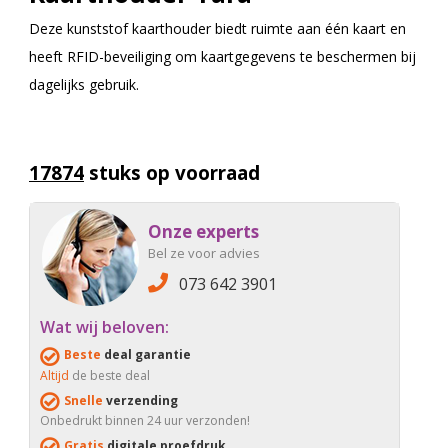
Deze kunststof kaarthouder biedt ruimte aan één kaart en
heeft RFID-beveiliging om kaartgegevens te beschermen bij
dagelijks gebruik.
17874
stuks op voorraad
Onze experts
Bel ze voor advies
073 642 3901
Wat wij beloven:
Beste
deal garantie
Altijd
de beste deal
Snelle
verzending
Onbedrukt binnen 24 uur verzonden!
Gratis
digitale proefdruk