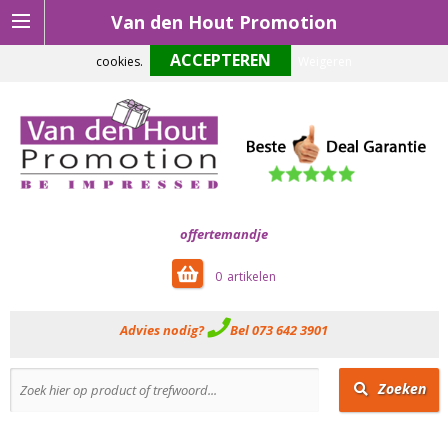
Van den Hout Promotion
Om onze website optimaal te laten functioneren maken wij gebruik van
cookies.
Weigeren
offertemandje
0
Advies nodig?
Bel 073 642 3901
Zoeken