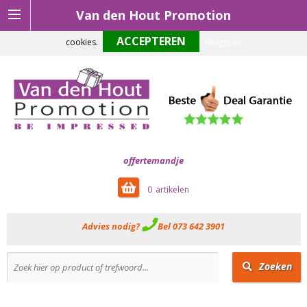
Van den Hout Promotion
Om onze website optimaal te laten functioneren maken wij gebruik van
cookies.
Weigeren
offertemandje
0
Advies nodig?
Bel 073 642 3901
Zoeken