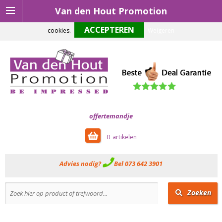
Van den Hout Promotion
Om onze website optimaal te laten functioneren maken wij gebruik van
cookies.
Weigeren
offertemandje
0
Advies nodig?
Bel 073 642 3901
Zoeken