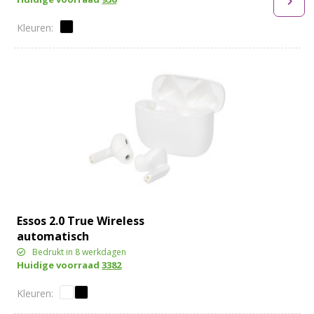
Essos 2.0 True Wireless
automatisch
koppelende oordopjes
Bedrukt in 8 werkdagen
Huidige voorraad
3382
met houder