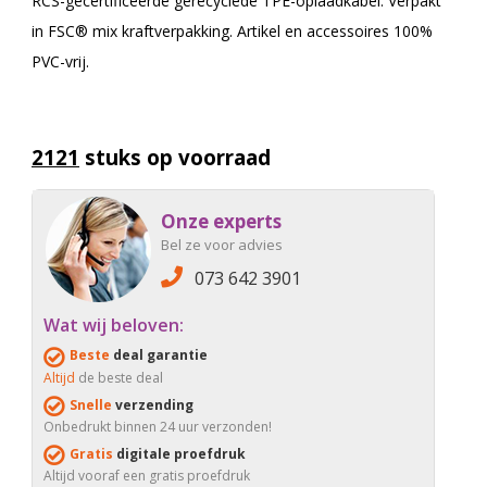
RCS-gecertificeerde gerecyclede TPE-oplaadkabel. Verpakt
in FSC® mix kraftverpakking. Artikel en accessoires 100%
PVC-vrij.
2121
stuks op voorraad
Onze experts
Bel ze voor advies
073 642 3901
Wat wij beloven:
Beste
deal garantie
Altijd
de beste deal
Snelle
verzending
Onbedrukt binnen 24 uur verzonden!
Gratis
digitale proefdruk
Altijd vooraf een gratis proefdruk