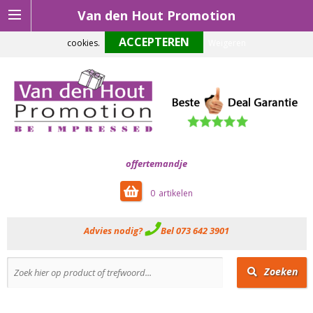
Van den Hout Promotion
Om onze website optimaal te laten functioneren maken wij gebruik van
cookies.
Weigeren
offertemandje
0
Advies nodig?
Bel 073 642 3901
Zoeken