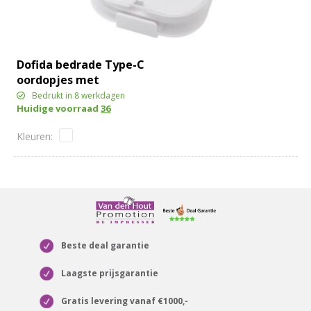
Dofida bedrade Type-C
oordopjes met
opbergdoos van
Bedrukt in 8 werkdagen
Huidige voorraad
36
gerecycled plastic
Beste deal garantie
Laagste prijsgarantie
Gratis levering vanaf €1000,-