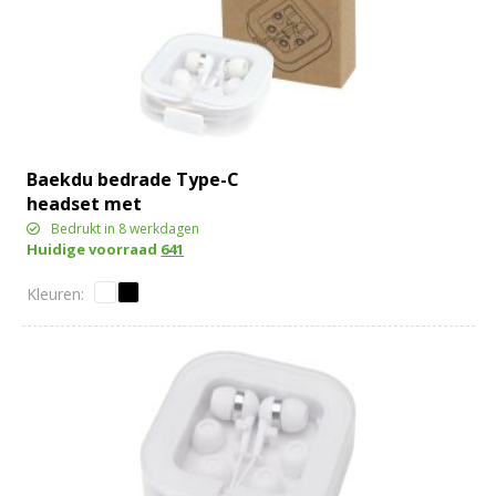
Baekdu bedrade Type-C
headset met
opbergdoos van
Bedrukt in 8 werkdagen
Huidige voorraad
641
gerecycled plastic