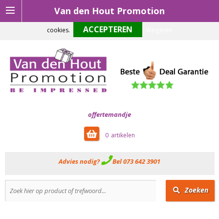
Van den Hout Promotion
Om onze website optimaal te laten functioneren maken wij gebruik van
cookies.
Weigeren
offertemandje
0
Advies nodig?
Bel 073 642 3901
Zoeken