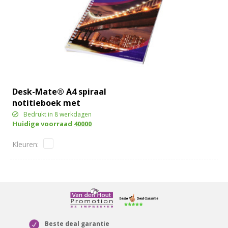
Desk-Mate® A4 spiraal
notitieboek met
bedrukte achterste
Bedrukt in 8 werkdagen
Huidige voorraad
40000
omslag
Beste deal garantie