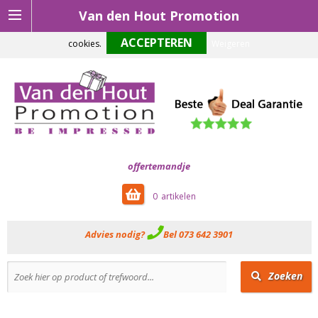
Van den Hout Promotion
Om onze website optimaal te laten functioneren maken wij gebruik van
cookies.
Weigeren
offertemandje
0
Advies nodig?
Bel 073 642 3901
Zoeken