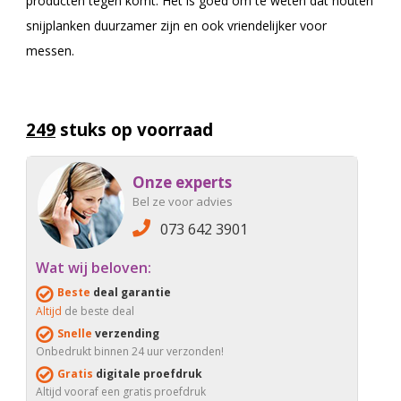
producten tegen komt. Het is goed om te weten dat houten
snijplanken duurzamer zijn en ook vriendelijker voor
messen.
249
stuks op voorraad
Onze experts
Bel ze voor advies
073 642 3901
Wat wij beloven:
Beste
deal garantie
Altijd
de beste deal
Snelle
verzending
Onbedrukt binnen 24 uur verzonden!
Gratis
digitale proefdruk
Altijd vooraf een gratis proefdruk