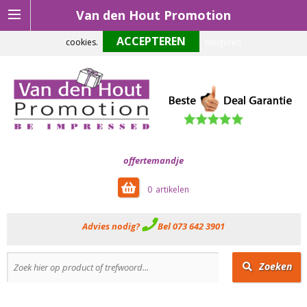
Van den Hout Promotion
Om onze website optimaal te laten functioneren maken wij gebruik van
cookies.
Weigeren
offertemandje
0
Advies nodig?
Bel 073 642 3901
Zoeken