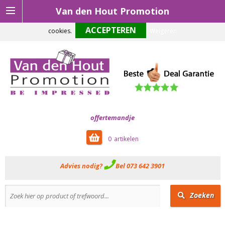
Van den Hout Promotion
Om onze website optimaal te laten functioneren maken wij gebruik van
cookies.
Weigeren
offertemandje
0
Advies nodig?
Bel 073 642 3901
Zoeken