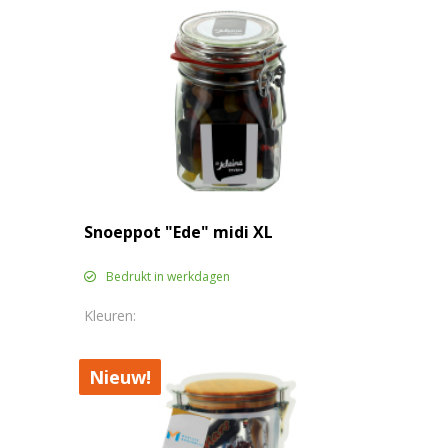
Snoeppot "Ede" midi XL
Bedrukt in werkdagen
Nieuw!