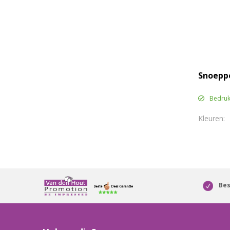
Snoepp
Bedruk
Bes