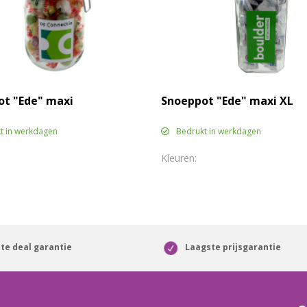
ot "Ede" maxi
Snoeppot "Ede" maxi XL
t in werkdagen
Bedrukt in werkdagen
te deal garantie
Laagste prijsgarantie