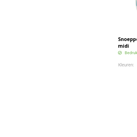
Snoepp
midi
Bedruk