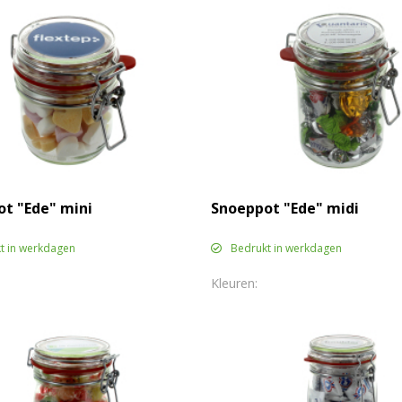
t "Ede" mini
Snoeppot "Ede" midi
t in werkdagen
Bedrukt in werkdagen