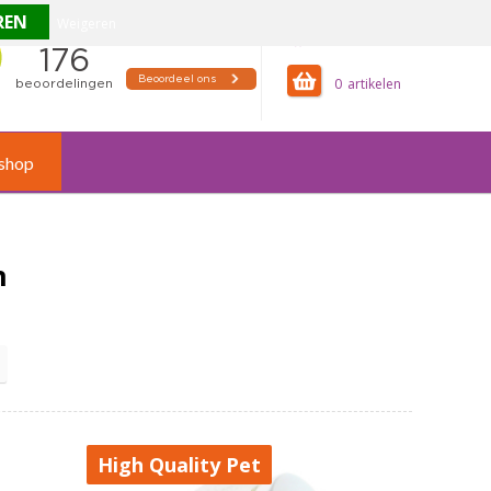
Weigeren
offertemandje
0
shop
n
High Quality Pet