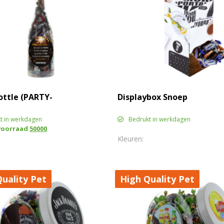
ottle (PARTY-
Displaybox Snoep
t in werkdagen
Bedrukt in werkdagen
voorraad
50000
uality Pet
High Quality Pet