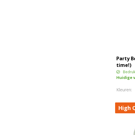
Party B
time!)
Bedruk
Huidige 
High Q