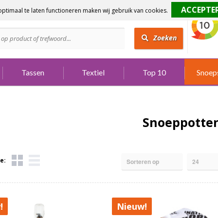
ptimaal te laten functioneren maken wij gebruik van cookies.
dig?
Bel 073 642 3901
Zoeken
Tassen
Textiel
Top 10
Snoep
Snoeppotte
e:
!
Nieuw!