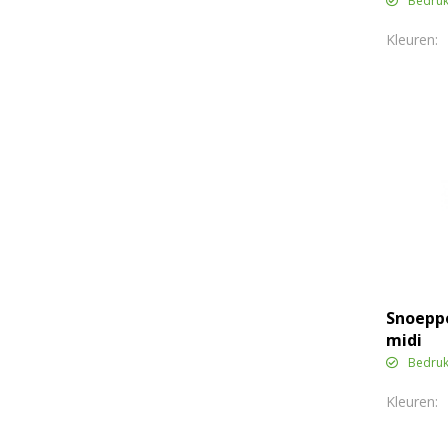
Bedruk
Snoepp
midi
Bedruk