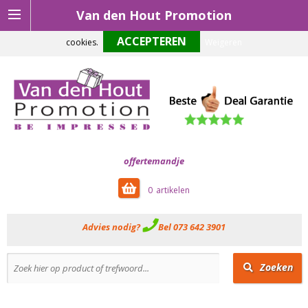
Van den Hout Promotion
Om onze website optimaal te laten functioneren maken wij gebruik van
cookies.
Weigeren
offertemandje
0
Advies nodig?
Bel 073 642 3901
Zoeken