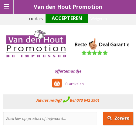
Van den Hout Promotion
Om onze website optimaal te laten functioneren maken wij gebruik van
cookies.
Weigeren
offertemandje
0
Advies nodig?
Bel 073 642 3901
Zoeken