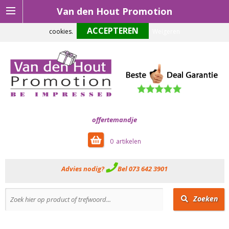
Van den Hout Promotion
Om onze website optimaal te laten functioneren maken wij gebruik van
cookies.
Weigeren
offertemandje
0
Advies nodig?
Bel 073 642 3901
Zoeken