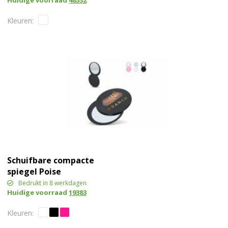
Huidige voorraad
48532
Eloi
Schuifbare compacte
spiegel Poise
Bedrukt in 8 werkdagen
Huidige voorraad
19383