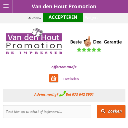
Van den Hout Promotion
Om onze website optimaal te laten functioneren maken wij gebruik van
cookies.
Weigeren
offertemandje
0
Advies nodig?
Bel 073 642 3901
Zoeken