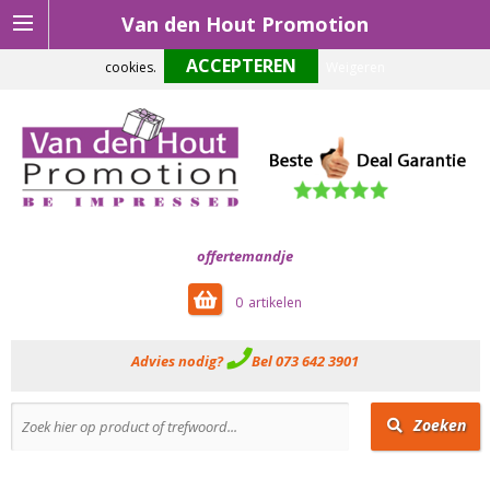
Van den Hout Promotion
Om onze website optimaal te laten functioneren maken wij gebruik van
cookies.
Weigeren
offertemandje
0
Advies nodig?
Bel 073 642 3901
Zoeken