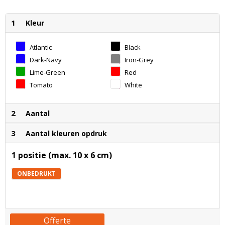
1
Kleur
Atlantic
Black
Dark-Navy
Iron-Grey
Lime-Green
Red
Tomato
White
2
Aantal
3
Aantal kleuren opdruk
1 positie (max. 10 x 6 cm)
ONBEDRUKT
Offerte