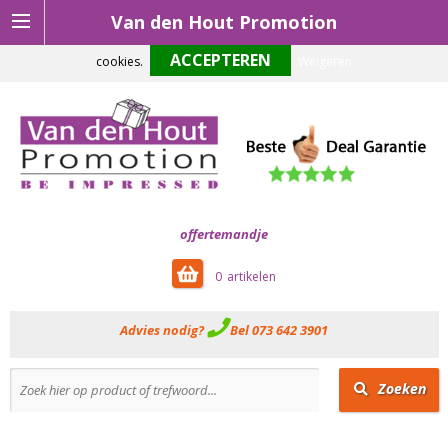
Van den Hout Promotion
Om onze website optimaal te laten functioneren maken wij gebruik van
cookies.
Weigeren
offertemandje
0
Advies nodig?
Bel 073 642 3901
Zoeken