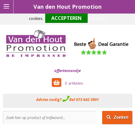
Van den Hout Promotion
Om onze website optimaal te laten functioneren maken wij gebruik van
cookies.
Weigeren
offertemandje
0
Advies nodig?
Bel 073 642 3901
Zoeken