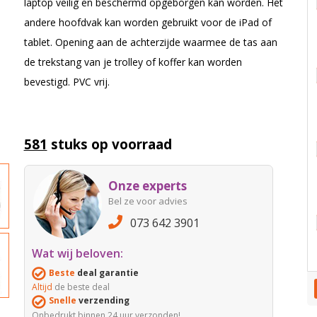
laptop veilig en beschermd opgeborgen kan worden. Het
andere hoofdvak kan worden gebruikt voor de iPad of
tablet. Opening aan de achterzijde waarmee de tas aan
de trekstang van je trolley of koffer kan worden
bevestigd. PVC vrij.
581
stuks op voorraad
Onze experts
Bel ze voor advies
073 642 3901
Wat wij beloven:
Beste
deal garantie
Altijd
de beste deal
Snelle
verzending
Onbedrukt binnen 24 uur verzonden!