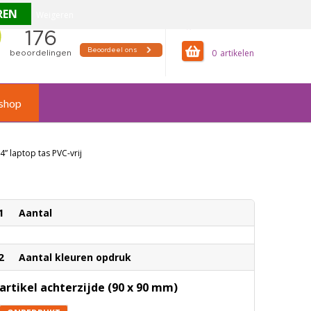
Weigeren
offertemandje
0
shop
4” laptop tas PVC-vrij
1
Aantal
2
Aantal kleuren opdruk
artikel achterzijde (90 x 90 mm)