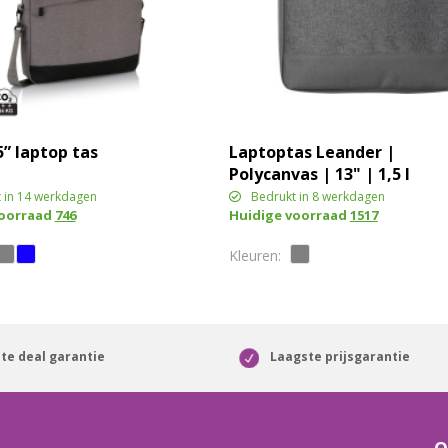
” laptop tas
Laptoptas Leander |
Polycanvas | 13" | 1,5 l
 in 14 werkdagen
Bedrukt in 8 werkdagen
voorraad
746
Huidige voorraad
1517
te deal garantie
Laagste prijsgarantie
O