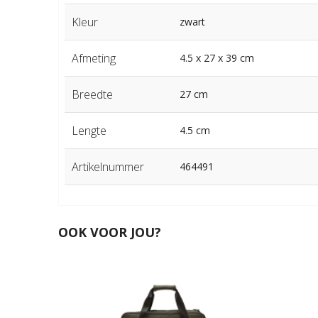
Kleur
zwart
Afmeting
4.5 x 27 x 39 cm
Breedte
27 cm
Lengte
4.5 cm
Artikelnummer
464491
OOK VOOR JOU?