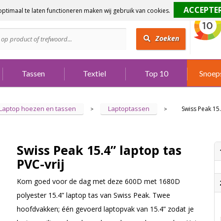
ptimaal te laten functioneren maken wij gebruik van cookies.
dig?
Bel 073 642 3901
Zoeken
Tassen
Textiel
Top 10
Snoep
Laptop hoezen en tassen
Laptoptassen
Swiss Peak 15.
>
>
Swiss Peak 15.4” laptop tas
PVC-vrij
Kom goed voor de dag met deze 600D met 1680D
polyester 15.4” laptop tas van Swiss Peak. Twee
hoofdvakken; één gevoerd laptopvak van 15.4” zodat je