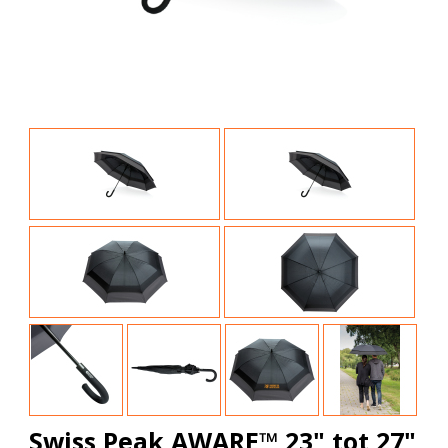
Swiss Peak AWARE™ 23" tot 27"