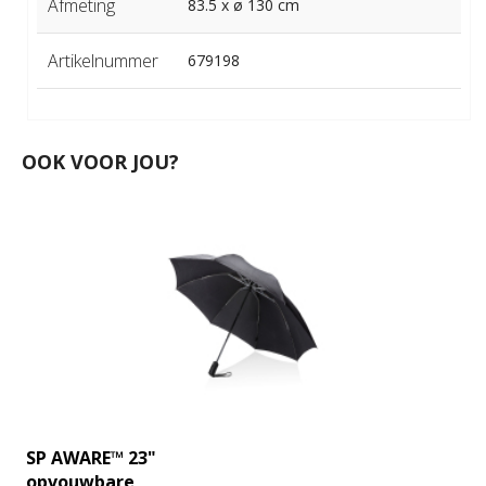
Afmeting
83.5 x ø 130 cm
Artikelnummer
679198
OOK VOOR JOU?
SP AWARE™ 23"
opvouwbare