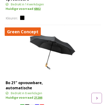
omkeerbare auto
Bedrukt in 14 werkdagen
Huidige voorraad
6802
open/close paraplu
Green Concept
Bo 21" opvouwbare,
automatische
gerecyclede PET paraplu
Bedrukt in 8 werkdagen
Huidige voorraad
21266