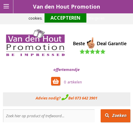
Van den Hout Promotion
Om onze website optimaal te laten functioneren maken wij gebruik van
cookies.
Weigeren
offertemandje
0
Advies nodig?
Bel 073 642 3901
Zoeken