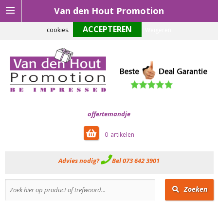
Van den Hout Promotion
Om onze website optimaal te laten functioneren maken wij gebruik van
cookies.
Weigeren
offertemandje
0
Advies nodig?
Bel 073 642 3901
Zoeken