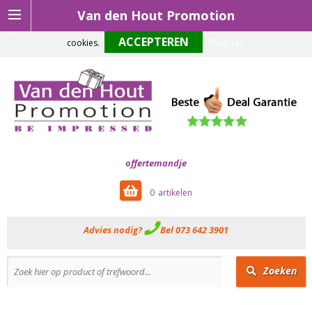
Van den Hout Promotion
Om onze website optimaal te laten functioneren maken wij gebruik van
cookies.
Weigeren
offertemandje
0
Advies nodig?
Bel 073 642 3901
Zoeken