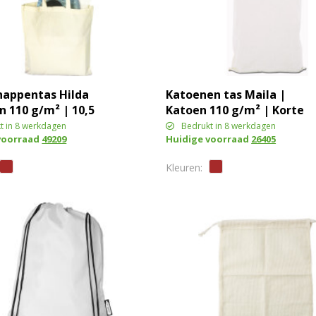
happentas Hilda
Katoenen tas Maila |
n 110 g/m² | 10,5
Katoen 110 g/m² | Korte
hengsels
t in 8 werkdagen
Bedrukt in 8 werkdagen
voorraad
49209
Huidige voorraad
26405