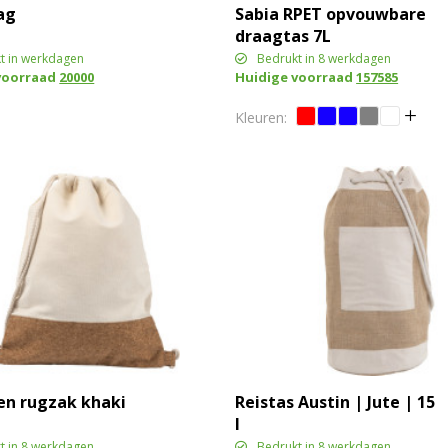
ag
Sabia RPET opvouwbare
draagtas 7L
t in werkdagen
Bedrukt in 8 werkdagen
voorraad
20000
Huidige voorraad
157585
en rugzak khaki
Reistas Austin | Jute | 15
l
t in 8 werkdagen
Bedrukt in 8 werkdagen