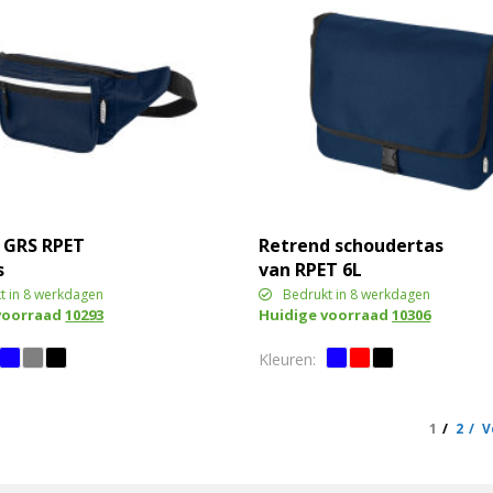
 GRS RPET
Retrend schoudertas
s
van RPET 6L
t in 8 werkdagen
Bedrukt in 8 werkdagen
voorraad
10293
Huidige voorraad
10306
1
2
V