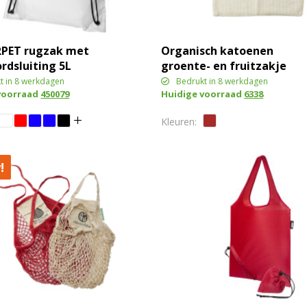
RPET rugzak met
Organisch katoenen
rdsluiting 5L
groente- en fruitzakje
Freddy
t in 8 werkdagen
Bedrukt in 8 werkdagen
voorraad
450079
Huidige voorraad
6338
!