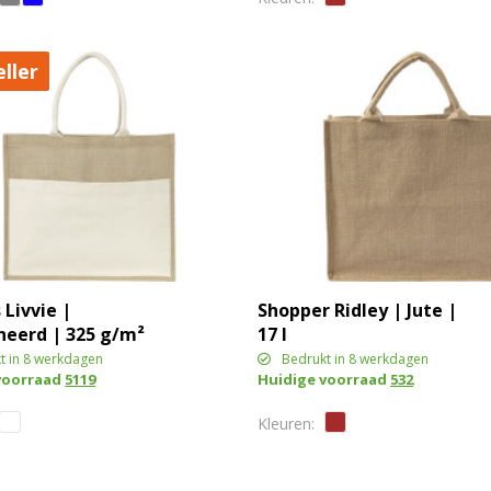
ller
 Livvie |
Shopper Ridley | Jute |
neerd | 325 g/m²
17 l
t in 8 werkdagen
Bedrukt in 8 werkdagen
voorraad
5119
Huidige voorraad
532