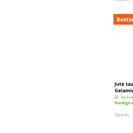
Bestse
Jute tas
Gelami
Bedruk
Huidige 