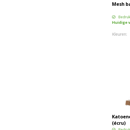
Mesh b
Bedruk
Huidige 
Katoen
(écru)
Bedruk