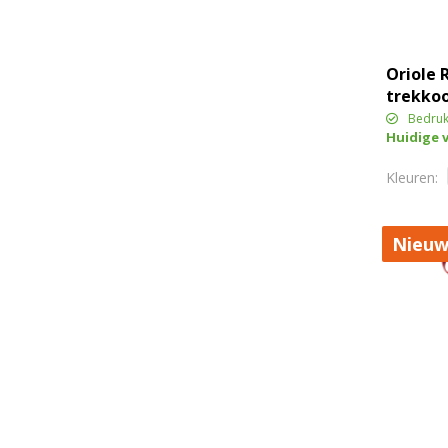
Oriole 
trekkoo
Bedruk
Huidige 
Nieuw