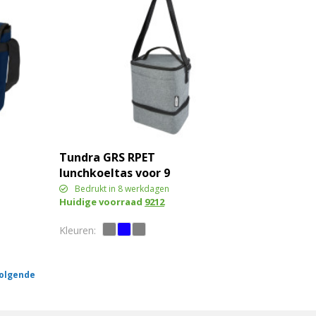
Tundra GRS RPET
lunchkoeltas voor 9
blikjes 9L
Bedrukt in 8 werkdagen
Huidige voorraad
9212
olgende