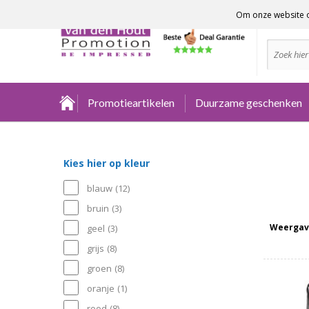
Om onze website o
Advies no
Promotieartikelen
Duurzame geschenken
Kies hier op kleur
blauw
(12)
bruin
(3)
Weergav
geel
(3)
grijs
(8)
groen
(8)
oranje
(1)
rood
(8)