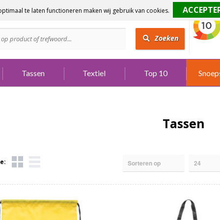
ptimaal te laten functioneren maken wij gebruik van cookies.
dig?
Bel 073 642 3901
Zoeken
Tassen
Textiel
Top 10
Snoep
Tassen
e: