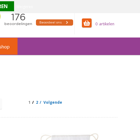
Weigeren
offertemandje
0
shop
1
2
Volgende