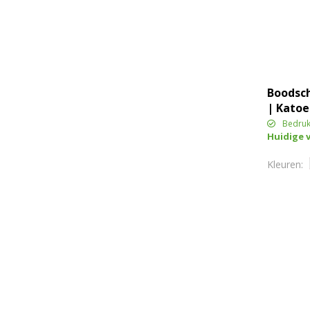
Boodsc
| Katoe
l
Bedruk
Huidige 