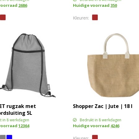
voorraad
2686
Huidige voorraad
350
PET rugzak met
Shopper Zac | Jute | 18 l
rdsluiting 5L
t in 8 werkdagen
Bedrukt in 8 werkdagen
voorraad
12364
Huidige voorraad
4246