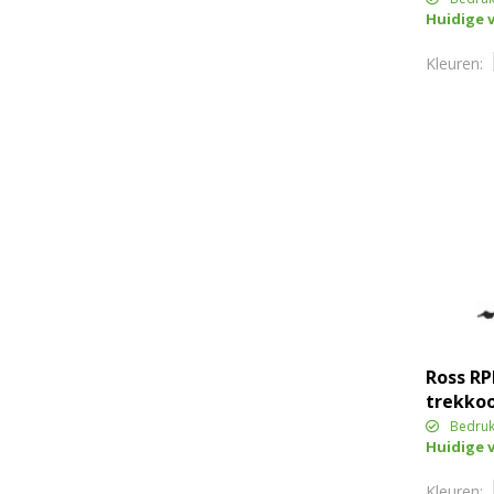
Huidige 
Ross R
trekkoo
Bedruk
Huidige 