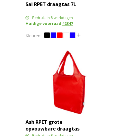
Sai RPET draagtas 7L
Bedrukt in 8 werkdagen
Huidige voorraad
42347
Ash RPET grote
opvouwbare draagtas
14L
Bedrukt in 8 werkdagen