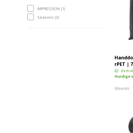
IMPRESSION
(1)
Seasons
(2)
Handdoe
rPET | 
Bedruk
Huidige 