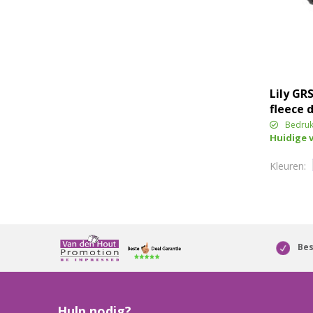
Lily GR
fleece 
Bedruk
Huidige 
Bes
Hulp nodig?