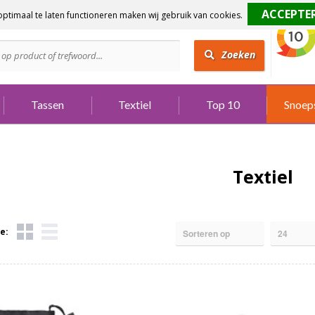
ptimaal te laten functioneren maken wij gebruik van cookies.
dig?
Bel 073 642 3901
Zoeken
Tassen
Textiel
Top 10
Snoep
Textiel
e: