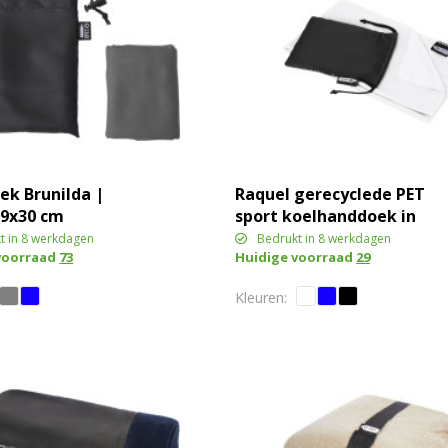
k Brunilda |
Raquel gerecyclede PET
79x30 cm
sport koelhanddoek in
een pouch 80 x 30 cm
t in 8 werkdagen
Bedrukt in 8 werkdagen
voorraad
73
Huidige voorraad
29