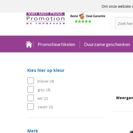
Om onze website o
Advies no
Promotieartikelen
Duurzame geschenken
Kies hier op kleur
blauw
(4)
grijs
(4)
Weergav
wit
(2)
zwart
(3)
Merk