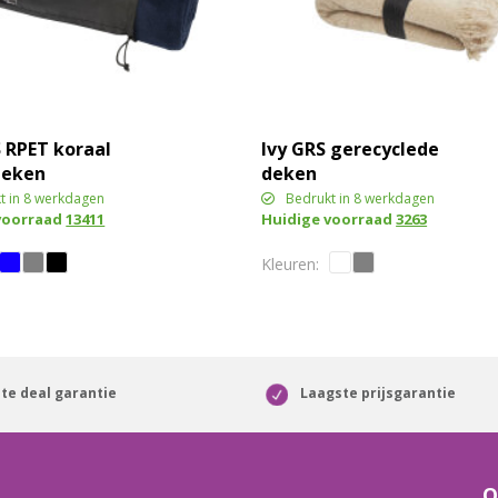
S RPET koraal
Ivy GRS gerecyclede
deken
deken
t in 8 werkdagen
Bedrukt in 8 werkdagen
voorraad
13411
Huidige voorraad
3263
te deal garantie
Laagste prijsgarantie
O