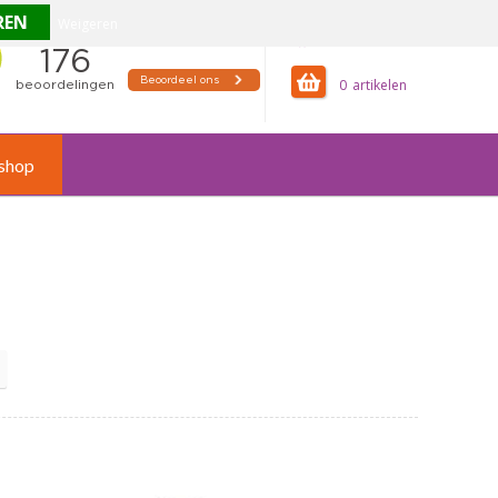
Weigeren
offertemandje
0
shop