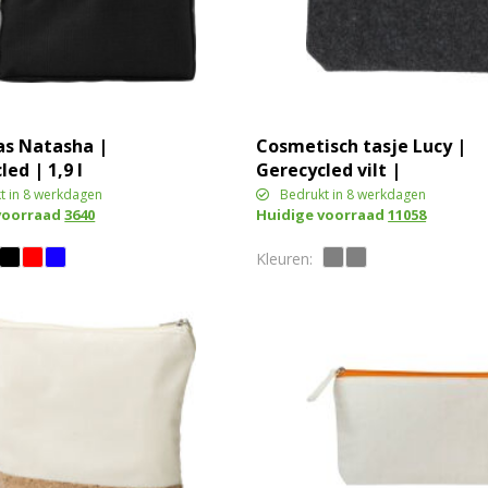
as Natasha |
Cosmetisch tasje Lucy |
ed | 1,9 l
Gerecycled vilt |
Synthetisch leren
t in 8 werkdagen
Bedrukt in 8 werkdagen
voorraad
3640
Huidige voorraad
11058
details