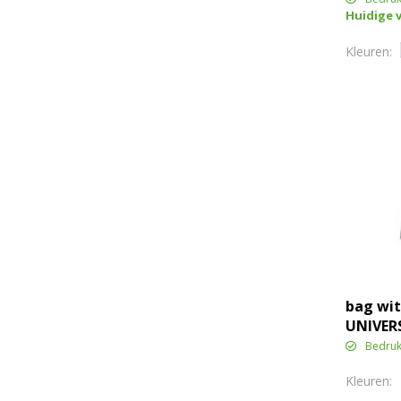
Huidige 
bag wit
UNIVER
Bedruk