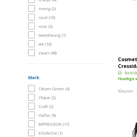
overig
(2)
rood
(10)
roze
(2)
tweekleurig
(1)
wit
(16)
zwart
(48)
Cosmeti
Cressid
katoen
Bedruk
Merk
Huidige 
Citizen Green
(4)
Clique
(2)
Craft
(2)
Halfar
(9)
IMPRESSION
(17)
InSideOut
(1)