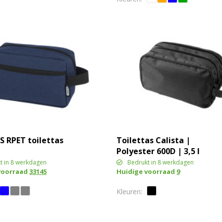
S RPET toilettas
Toilettas Calista |
Polyester 600D | 3,5 l
t in 8 werkdagen
Bedrukt in 8 werkdagen
voorraad
33145
Huidige voorraad
9