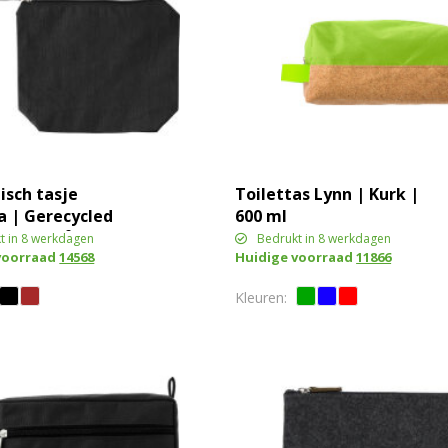
sch tasje
Toilettas Lynn | Kurk |
a | Gerecycled
600 ml
 180 g/m²
t in 8 werkdagen
Bedrukt in 8 werkdagen
voorraad
14568
Huidige voorraad
11866