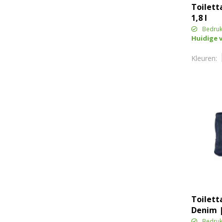
Toiletta
1,8 l
Bedruk
Huidige 
Toilett
Denim |
Bedruk