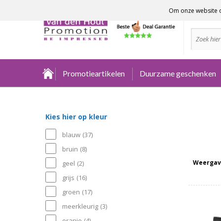
Om onze website o
Advies no
Promotieartikelen
Duurzame geschenken
Kies hier op kleur
blauw
(37)
bruin
(8)
Weergav
geel
(2)
grijs
(16)
groen
(17)
meerkleurig
(3)
oranje
(4)