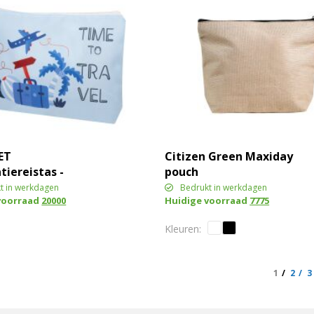
ET
Citizen Green Maxiday
tiereistas -
pouch
t in werkdagen
Bedrukt in werkdagen
voorraad
20000
Huidige voorraad
7775
1
2
3