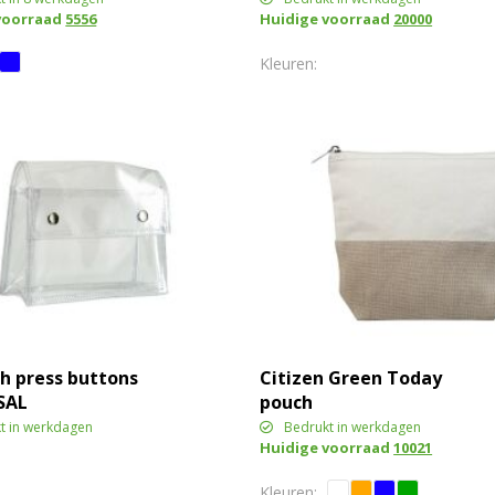
voorraad
5556
Huidige voorraad
20000
h press buttons
Citizen Green Today
SAL
pouch
t in werkdagen
Bedrukt in werkdagen
Huidige voorraad
10021