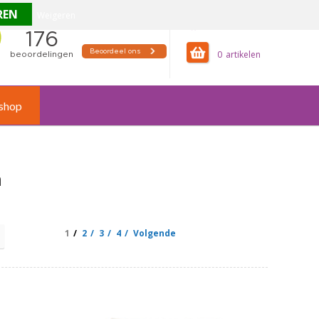
Weigeren
offertemandje
0
shop
n
1
2
3
4
Volgende