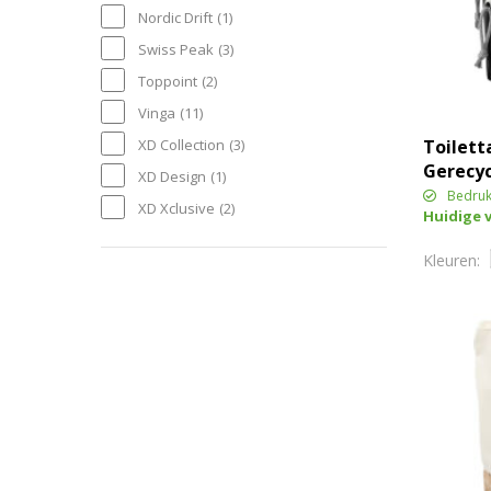
Nordic Drift
(1)
Swiss Peak
(3)
Toppoint
(2)
Vinga
(11)
Toilett
XD Collection
(3)
Gerecycl
XD Design
(1)
Bedruk
XD Xclusive
(2)
Huidige 