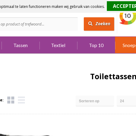
ptimaal te laten functioneren maken wij gebruik van cookies.
dig?
Bel 073 642 3901
Zoeken
Tassen
Textiel
Top 10
Snoep
Toilettasse
e: